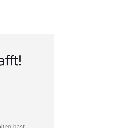
fft!
lten hast.