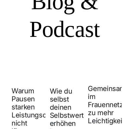
Blog &
Podcast
Gemeinsam
Warum
Wie du
im
Pausen
selbst
Frauennetzw
starken
deinen
zu mehr
Leistungsdruck
Selbstwert
Leichtigkeit
nicht
erhöhen