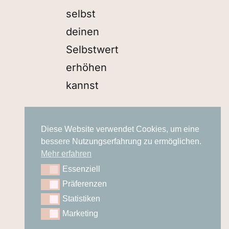
selbst
deinen
Selbstwert
erhöhen
kannst
Gemeinsam
Diese Website verwendet Cookies, um eine
im
bessere Nutzungserfahrung zu ermöglichen.
Frauennetzwerk
Mehr erfahren
zu
Essenziell
Essenziell
Präferenzen
mehr
Präferenzen
Statistiken
Statistiken
Leichtigkeit
Marketing
Marketing