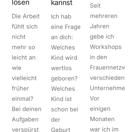
lösen
kannst
Seit
mehreren
Die Arbeit
Ich hab
Jahren
fühlt sich
eine Frage
gebe ich
nicht
an dich:
Workshops
mehr so
Welches
in den
leicht an
Kind wird
Frauennetzwe
wie
wertlos
verschiedener
vielleicht
geboren?
Unternehmen.
früher
Welches
Vor
einmal?
Kind ist
einigen
Bei deinen
schon bei
Monaten
Aufgaben
der
war ich im
verspürst
Geburt