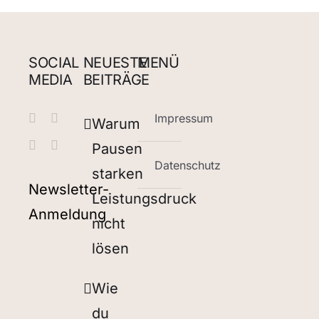
SOCIAL
NEUESTE
MENÜ
MEDIA
BEITRÄGE
Impressum
Warum
Pausen
Datenschutz
starken
Newsletter-
Leistungsdruck
Anmeldung
nicht
lösen
Wie
du