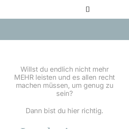
Zum
Toggle
Inhalt
Navigation
springen
Home
Coaching
Für dich
Willst du endlich nicht mehr
MEHR leisten und es allen recht
Für Unternehmen
machen müssen, um genug zu
sein?
Blog & Podcast
Dann bist du hier richtig.
Über mich