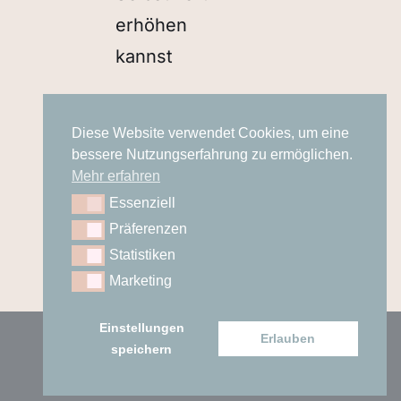
erhöhen
kannst
Gemeinsam
Diese Website verwendet Cookies, um eine
im
bessere Nutzungserfahrung zu ermöglichen.
Frauennetzwerk
Mehr erfahren
zu
Essenziell
Essenziell
mehr
Präferenzen
Präferenzen
Statistiken
Statistiken
Leichtigkeit
Marketing
Marketing
Einstellungen
Erlauben
© 2026 Gut Genug Corporation. Alle
speichern
Rechte vorbehalten.