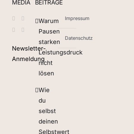
MEDIA
BEITRÄGE
Impressum
Warum
Pausen
Datenschutz
starken
Newsletter-
Leistungsdruck
Anmeldung
nicht
lösen
Wie
du
selbst
deinen
Selbstwert