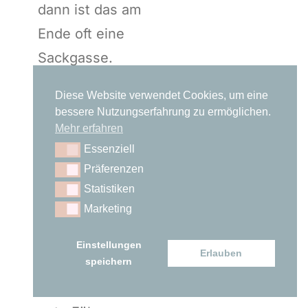
dann ist das am
Ende oft eine
Sackgasse.
Es ist demnach
Diese Website verwendet Cookies, um eine
auch eine
bessere Nutzungserfahrung zu ermöglichen.
Führungsaufgabe,
Mehr erfahren
Essenziell
Essenziell
auf das
Präferenzen
Präferenzen
Wohlergehen der
Statistiken
Statistiken
Angestellten zu
Marketing
Marketing
achten.
Einstellungen
Erlauben
Es gibt viele
speichern
Metaphern, die