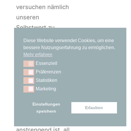
versuchen nämlich
unseren
Selbstwert zu
schützen, sodass
Diese Website verwendet Cookies, um eine
dieses Gefühl von
bessere Nutzungserfahrung zu ermöglichen.
Mehr erfahren
Minderwertigkeit
Essenziell
Essenziell
gar nicht
Präferenzen
Präferenzen
aufkommen kann.
Statistiken
Statistiken
Die Krux an diesen
Marketing
Marketing
Schutzstrategien
Einstellungen
Erlauben
ist allerdings, dass
speichern
es unfassbar
anstrengend ist, all