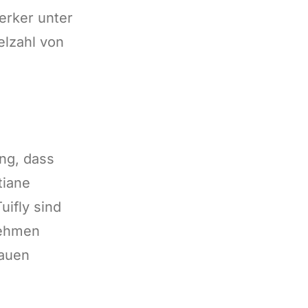
erker unter
ielzahl von
ng, dass
tiane
uifly sind
nehmen
rauen