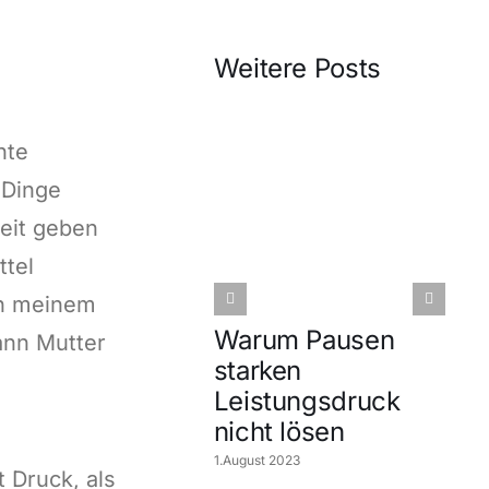
Weitere Posts
hte
 Dinge
keit geben
ttel
on meinem
Warum Pausen
ann Mutter
starken
Leistungsdruck
nicht lösen
1
1.August 2023
 Druck, als