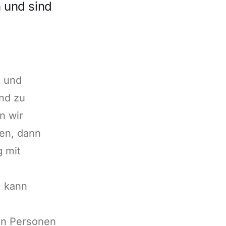
 und sind
e und
nd zu
n wir
en, dann
g mit
, kann
en Personen