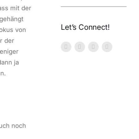
ass mit der
 gehängt
Let’s Connect!
Fokus von
r der
eniger
dann ja
n.
auch noch