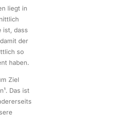
 liegt in
ittlich
ist, dass
 damit der
tlich so
ent haben.
um Ziel
¹. Das ist
ndererseits
sere