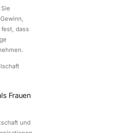
 Sie
 Gewinn,
fest, dass
age
ernehmen.
lschaft
ls Frauen
tschaft und
anisationen