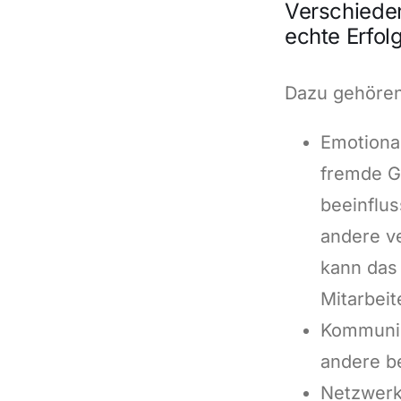
Verschieden
echte Erfol
Dazu gehören
Emotional
fremde G
beeinflus
andere v
kann das 
Mitarbeit
Kommunik
andere b
Netzwerk